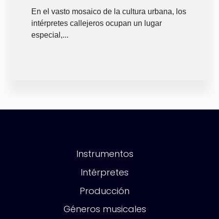
intérpretes callejeros
En el vasto mosaico de la cultura urbana, los
intérpretes callejeros ocupan un lugar
especial,...
Instrumentos
Intérpretes
Producción
Géneros musicales