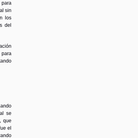
a para
al sin
n los
s del
tación
s para
tando
dando
al se
, que
fue el
orando