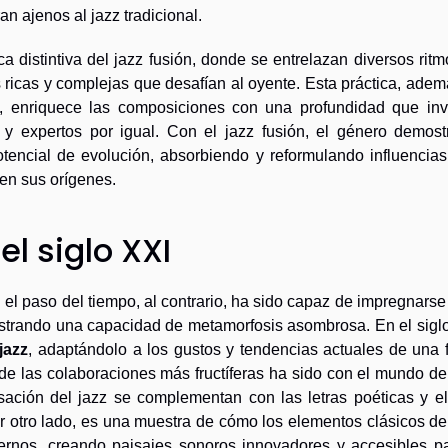
an ajenos al jazz tradicional.
ica distintiva del jazz fusión, donde se entrelazan diversos rit
 ricas y complejas que desafían al oyente. Esta práctica, ade
os, enriquece las composiciones con una profundidad que invi
s y expertos por igual. Con el jazz fusión, el género demost
tencial de evolución, absorbiendo y reformulando influencias
en sus orígenes.
el siglo XXI
el paso del tiempo, al contrario, ha sido capaz de impregnarse
strando una capacidad de metamorfosis asombrosa. En el siglo
jazz
, adaptándolo a los gustos y tendencias actuales de una 
de las colaboraciones más fructíferas ha sido con el mundo d
sación del jazz se complementan con las letras poéticas y el
or otro lado, es una muestra de cómo los elementos clásicos de
ernos, creando paisajes sonoros innovadores y accesibles pa