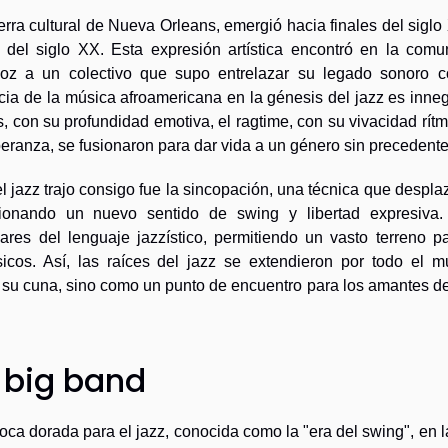
ierra cultural de Nueva Orleans, emergió hacia finales del siglo
 del siglo XX. Esta expresión artística encontró en la comu
voz a un colectivo que supo entrelazar su legado sonoro c
ncia de la música afroamericana en la génesis del jazz es inne
 con su profundidad emotiva, el ragtime, con su vivacidad rítm
speranza, se fusionaron para dar vida a un género sin precedente
el jazz trajo consigo fue la sincopación, una técnica que despla
cionando un nuevo sentido de swing y libertad expresiva.
lares del lenguaje jazzístico, permitiendo un vasto terreno p
icos. Así, las raíces del jazz se extendieron por todo el m
su cuna, sino como un punto de encuentro para los amantes de
l big band
ca dorada para el jazz, conocida como la "era del swing", en 