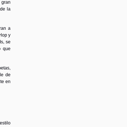
 gran
de la
ran a
Hop y
ds, se
o que
etas,
le de
te en
stilo