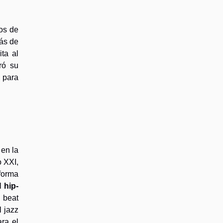
mos de
más de
ta al
ró su
 para
 en la
 XXI,
forma
el
hip-
 beat
l jazz
ra el