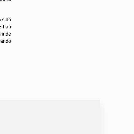
a sido
e han
rinde
onando