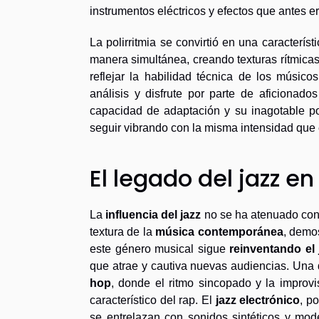
instrumentos eléctricos y efectos que antes er
La polirritmia se convirtió en una característ
manera simultánea, creando texturas rítmicas
reflejar la habilidad técnica de los músic
análisis y disfrute por parte de aficionado
capacidad de adaptación y su inagotable po
seguir vibrando con la misma intensidad que 
El legado del jazz en 
La
influencia del jazz
no se ha atenuado con 
textura de la
música contemporánea
, demo
este género musical sigue
reinventando el 
que atrae y cautiva nuevas audiencias. Una 
hop
, donde el ritmo sincopado y la improvi
característico del rap. El
jazz electrónico
, p
se entrelazan con sonidos sintéticos y mod