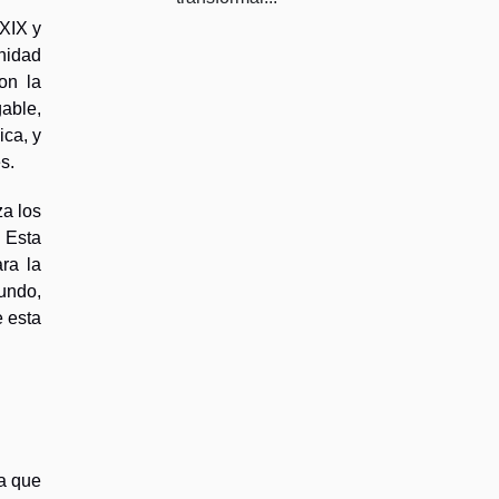
 XIX y
nidad
on la
gable,
ica, y
s.
za los
 Esta
ara la
undo,
 esta
la que