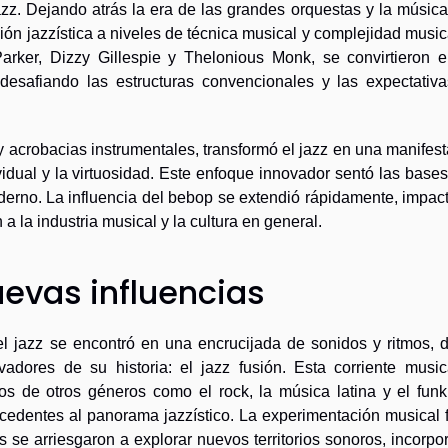
azz. Dejando atrás la era de las grandes orquestas y la músic
sión jazzística a niveles de técnica musical y complejidad music
arker, Dizzy Gillespie y Thelonious Monk, se convirtieron e
desafiando las estructuras convencionales y las expectativa
y acrobacias instrumentales, transformó el jazz en una manifes
ividual y la virtuosidad. Este enfoque innovador sentó las base
erno. La influencia del bebop se extendió rápidamente, impac
a la industria musical y la cultura en general.
nuevas influencias
l jazz se encontró en una encrucijada de sonidos y ritmos, 
dores de su historia: el jazz fusión. Esta corriente music
os de otros géneros como el rock, la música latina y el funk
ecedentes al panorama jazzístico. La experimentación musical 
 se arriesgaron a explorar nuevos territorios sonoros, incorp