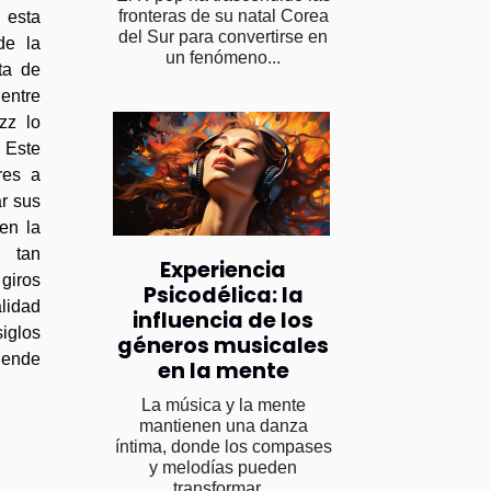
fronteras de su natal Corea
 esta
del Sur para convertirse en
de la
un fenómeno...
ta de
entre
zz lo
 Este
res a
ar sus
en la
r tan
Experiencia
 giros
Psicodélica: la
lidad
influencia de los
iglos
géneros musicales
iende
en la mente
La música y la mente
mantienen una danza
íntima, donde los compases
y melodías pueden
transformar...